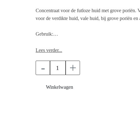
Concentraat voor de futloze huid met grove poriën. 
voor de verdikte huid, vale huid, bij grove poriën en 
Gebruik:
Na het reinigen van de huid in de avond een ampul i
Lees verder...
aanvoelen. De nachtcrème daarover heen aanbrengen
-
+
Winkelwagen