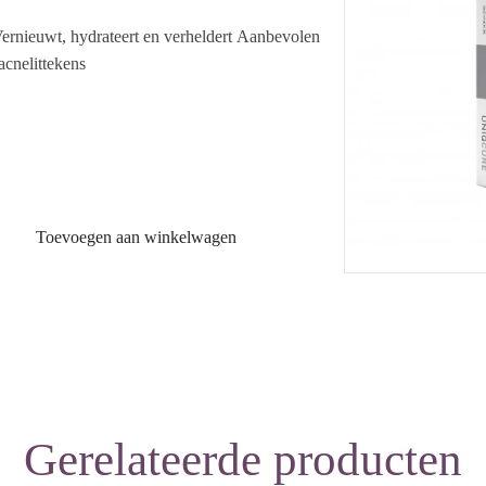
Vernieuwt, hydrateert en verheldert Aanbevolen
acnelittekens
nmasseren. Deze kan nog een beetje plakkerig
 dan. Hoef niet, maar mag!
Toevoegen aan winkelwagen
Gerelateerde producten