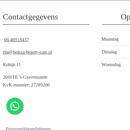
Contactgegevens
Op
Maandag
06-46918437
Dinsdag
rita@beleza-beauty-care.nl
Robijn 11
Woensdag
2691TE 's-Gravenzande
KvK-nummer: 27289200
Privacyverklaring
|
Inloggen