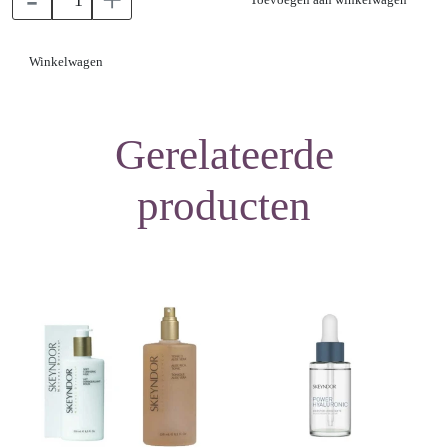
-
+
door het scrub geeft dit masker een zuiverende werking. De huid
wordt gladder en genormaliseerd.
Winkelwagen
Textuur:
Gerelateerde
Klei met actieve houtskool
producten