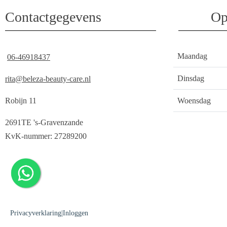
Contactgegevens
Op
Maandag
06-46918437
Dinsdag
rita@beleza-beauty-care.nl
Robijn 11
Woensdag
2691TE 's-Gravenzande
KvK-nummer: 27289200
Privacyverklaring
|
Inloggen