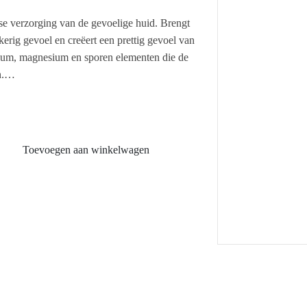
se verzorging van de gevoelige huid. Brengt
kerig gevoel en creëert een prettig gevoel van
rium, magnesium en sporen elementen die de
.
. Verstuif de mist over het gezicht, hals en
Toevoegen aan winkelwagen
en elementen