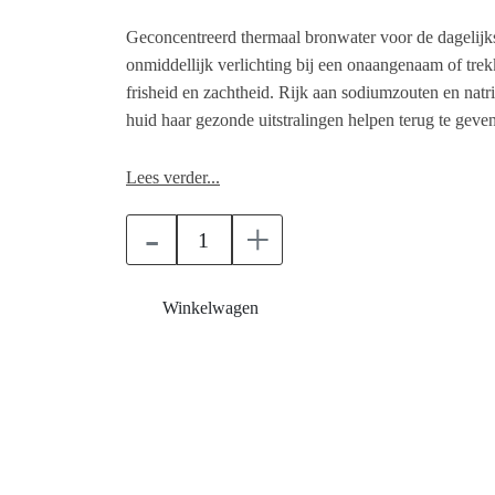
Geconcentreerd thermaal bronwater voor de dagelijk
onmiddellijk verlichting bij een onaangenaam of trek
frisheid en zachtheid. Rijk aan sodiumzouten en nat
huid haar gezonde uitstralingen helpen terug te geven
Gebruik:
Lees verder...
-
+
Aanbrengen op een schone en volledig gereinigde huid
decolleté voor een comfortabel, verzachtend effect.
Winkelwagen
Voordelen:
Verzorging van het gezicht, de hals en het decolleté
Verlichtende werking bij trekkerin gevoel
Geschikt voor de gevoelige huid
Bevat geconcentreerd thermaal bronwater
Rijk aan sodiumzouten, natrium, magnesium en spor