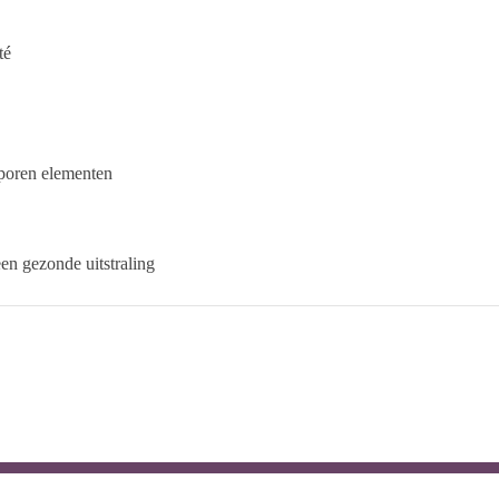
té
poren elementen
een gezonde uitstraling